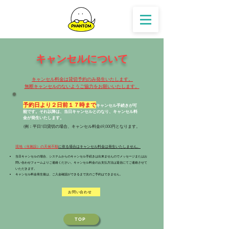
キャンセルについて
キャンセル料金は貸切予約のみ発生いたします。​
無断キャンセルのないようご協力をお願いいたします。
予約日より２日前１７時まで
キャンセル手続きが可
能です。それ以降は、当日キャンセルとのなり、キャンセル料
金が発生いたします。
(例：平日1日貸切の場合、キャンセル料金69,000円となります。
現地（当施設）の天候不順
に依る場合はキャンセル料金は発生いたしません。
当日キャンセルの場合、システムからのキャンセル手続きは出来ませんのでメッセージまたは
お
問い合わせフォームよりご連絡ください。
キ
ャンセル料金のお支払方法は返信にてご連絡させて
いただきます。
キャンセル料金発生後は、ご入金確認ができるまで次のご予約はできません。
お問い合わせ
TOP