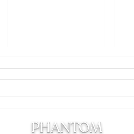
⚠【重要警告】バイオBB弾以
貸切
外の使用禁止について ⚠
貸切
つも
⚠【重要警告】バイオBB弾以外
にあ
の使用禁止について ⚠ 当店は屋
在、
外フィールドです。 環境保全お
ジャ
よび近隣農園への影響防止のた
事を
め、バイオBB弾以外の使用を一
い、
切禁止しております。 近頃、プ
した
ラスチック弾を持ち込む行為が確
PHANTOM
のみ
認されております。 プラスチッ