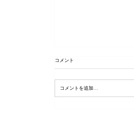
【利用規約更新のお知らせ】
コメント
【利用規約更新のお知らせ】 平
素より当施設をご利用いただき、
誠にありがとうございます。 こ
コメントを追加…
のたび、利用規約を一部改定いた
しました。 主な変更点は、BB弾
に関する規定の見直しとなりま
す。 ご利用前に、最新の利用規
約をご確認いただきますようお願
い申し上げます。 今後ともどう