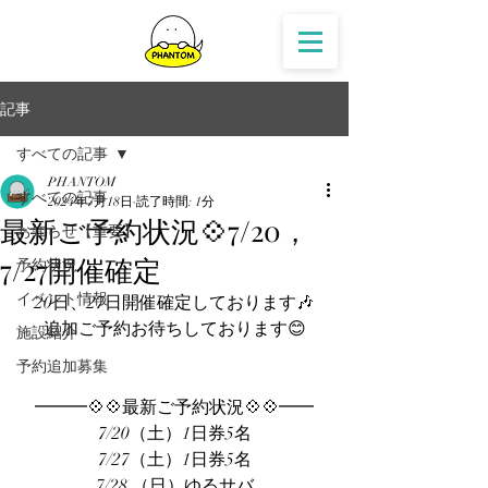
記事
すべての記事
PHANTOM
すべての記事
2024年7月18日
読了時間: 1分
最新ご予約状況💠7/20，
お知らせ【重要】
7/27開催確定
予約状況
イベント情報
20日、27日開催確定しております🎶
追加ご予約お待ちしております😊
施設紹介
予約追加募集
━━━💠💠最新ご予約状況️💠💠━━
7/20（土）1日券5名
7/27（土）1日券5名
7/28 （日）ゆるサバ