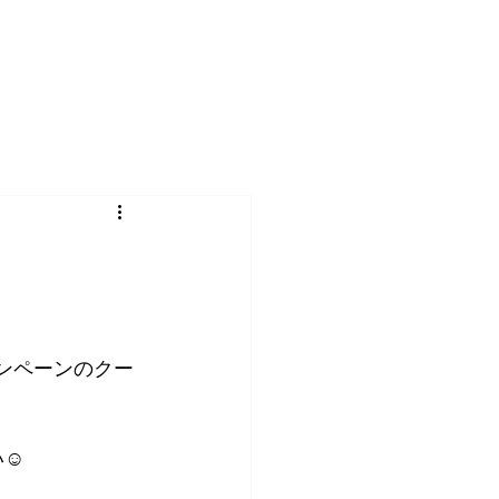

ンペーンのクー
☺️